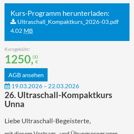
Kurs-Programm herunterladen:
Ultraschall_Kompaktkurs_2026-03.pdf
4.02
MB
Kursgebühr:
1250,
00
€
AGB ansehen
19.03.2026 – 22.03.2026
26. Ultraschall-Kompaktkurs
Unna
Liebe Ultraschall-Begeisterte,
mit diesem Vortrags- und Übungsprogramm