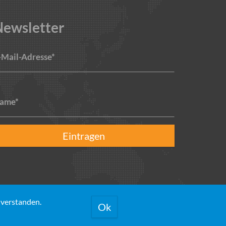
Newsletter
-Mail-Adresse*
ame*
Eintragen
nverstanden.
Ok
rrufsbelehrung
AGB
Versandkosten