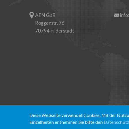
AEN GbR
inf
Roggenstr. 76
70794 Filderstadt
Diese Webseite verwendet Cookies. Mit der Nutzun
© 2026 Armbruster | Eichholz | Notheis
Einzelheiten entnehmen Sie bitte den
Datenschut