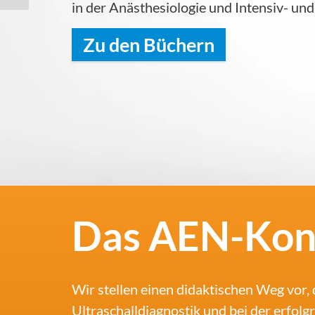
in der Anästhesiologie und Intensiv- un
Zu den Büchern
Das AEN-Kon
Wir stellen einen didaktischen Weg vor, 
Ultraschalldiagnostik und bei der erfol