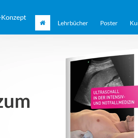
Lehrbücher
Poster
Ku
(Standort)
 zum