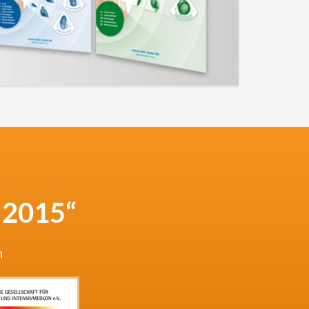
 2015“
n