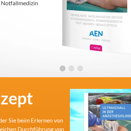
d Notfallmedizin
zept
der Sie beim Erlernen von
greichen Durchführung von