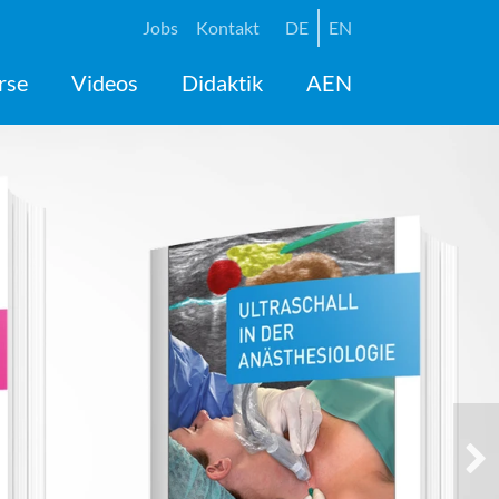
Jobs
Kontakt
DE
EN
rse
Videos
Didaktik
AEN