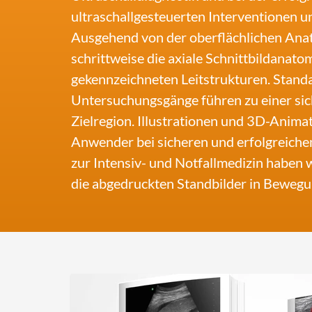
ultraschallgesteuerten Interventionen un
Ausgehend von der oberflächlichen Anat
schrittweise die axiale Schnittbildanatom
gekennzeichneten Leitstrukturen. Standa
Untersuchungsgänge führen zu einer sich
Zielregion. Illustrationen und 3D-Anima
Anwender bei sicheren und erfolgreiche
zur Intensiv- und Notfallmedizin haben w
die abgedruckten Standbilder in Bewegu