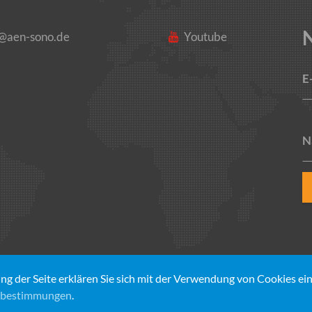
o@aen-sono.de
Youtube
E
N
g der Seite erklären Sie sich mit der Verwendung von Cookies ei
en
Kontakt
Impressum
Datenschutz
Wide
zbestimmungen
.