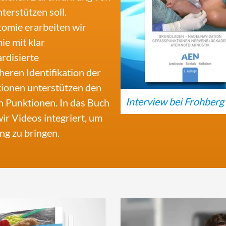
terstützen soll.
omie erarbeiten wir
ie mit klar
rdisierte
eren Identifikation der
tionen unterstützen den
Interview bei Frohberg
n Punktionen. In das Buch
ir Videos integriert, um
ng zu bringen.