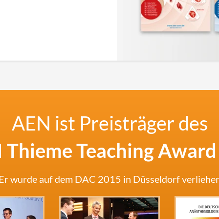
AEN ist Preisträger des
 Thieme Teaching Award
Er wurde auf dem DAC 2015 in Düsseldorf verliehe